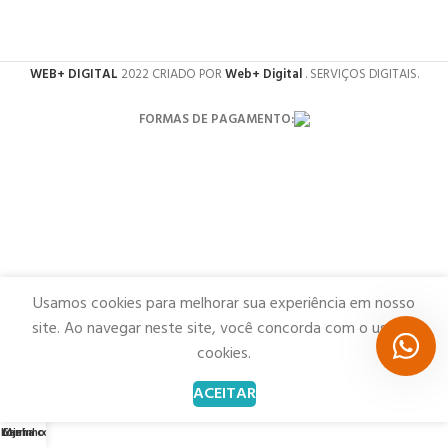
WEB+ DIGITAL
2022 CRIADO POR
Web+ Digital
. SERVIÇOS DIGITAIS.
FORMAS DE PAGAMENTO:
Usamos cookies para melhorar sua experiência em nosso
site. Ao navegar neste site, você concorda com o uso de
cookies.
ACEITAR
0
Loja
Carrinho
Minha conta