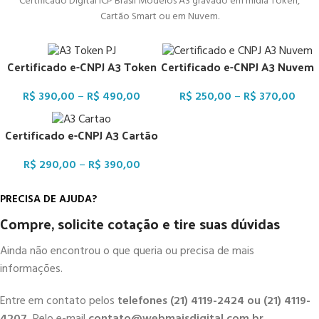
Certificado Digital ICP Brasil Modelos A3 gravado em mídia Token,
Cartão Smart ou em Nuvem.
Certificado e-CNPJ A3 Token
Certificado e-CNPJ A3 Nuvem
R$
390,00
–
R$
490,00
R$
250,00
–
R$
370,00
Certificado e-CNPJ A3 Cartão
R$
290,00
–
R$
390,00
PRECISA DE AJUDA?
Compre, solicite cotação e tire suas dúvidas
Ainda não encontrou o que queria ou precisa de mais
informações.
Entre em contato pelos
telefones
(21) 4119-2424 ou (21) 4119-
4207.
Pelo e-mail
contato@webmaisdigital.com.br.