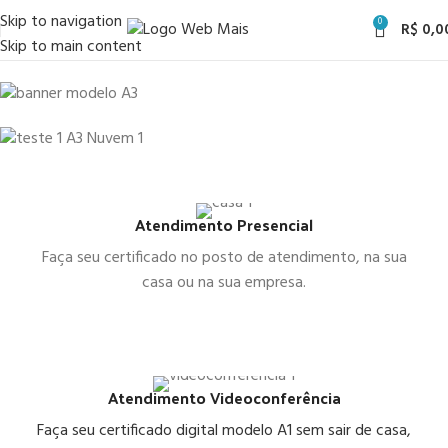
Skip to navigation
0
R$
0,0
Skip to main content
PARA VOCê OU SUA EMPRESA
Certificado A1
MÍDIA TOKEN OU CARTÃO
Sem sair de casa
Certificado Digital
A3
Faça por videoconferência.
validade até
PARA CELULAR | ATÉ 3 ANOS
*Para quem tem biometria
Certificado armazenado
3 anos
Atendimento Presencial
cadastrada ou CNH.
em
Nuvem
COMPRAR AGORA
Faça seu certificado no posto de atendimento, na sua
COMPRAR
Comprar
casa ou na sua empresa.
Atendimento Videoconferência
Faça seu certificado digital modelo A1 sem sair de casa,