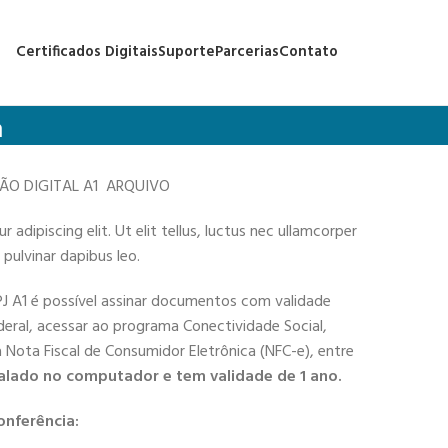
Certificados Digitais
Suporte
Parcerias
Contato
a
ÇÃO DIGITAL A1 ARQUIVO
adipiscing elit. Ut elit tellus, luctus nec ullamcorper
 pulvinar dapibus leo.
PJ A1 é possível assinar documentos com validade
deral, acessar ao programa Conectividade Social,
 a Nota Fiscal de Consumidor Eletrônica (NFC-e), entre
alado no computador e tem validade de 1 ano.
onferência: