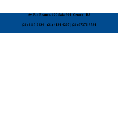
Av. Rio Branco, 120 Sala 604- Centro - RJ
(21) 4119-2424 | (21) 4124-4207 | (21) 97376-3584