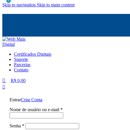
0
0
0
Skip to navigation
Skip to main content
Certificados Digitais
Suporte
Parcerias
Contato
R$
0,00
Entrar
Criar Conta
Nome de usuário ou e-mail
*
Senha
*