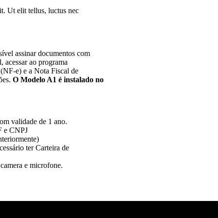
. Ut elit tellus, luctus nec
sível assinar documentos com
l, acessar ao programa
 (NF-e) e a Nota Fiscal de
ões.
O Modelo A1 é instalado no
com validade de 1 ano.
PF e CNPJ
anteriormente)
essário ter Carteira de
 camera e microfone.