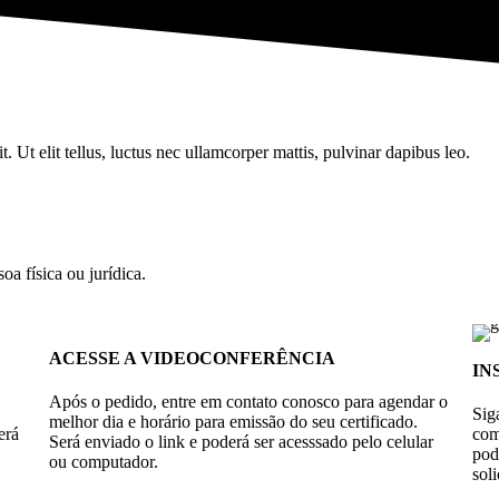
. Ut elit tellus, luctus nec ullamcorper mattis, pulvinar dapibus leo.
oa física ou jurídica.
ACESSE A VIDEOCONFERÊNCIA
IN
Após o pedido, entre em contato conosco para agendar o
Sig
melhor dia e horário para emissão do seu certificado.
erá
com
Será enviado o link e poderá ser acesssado pelo celular
po
ou computador.
soli