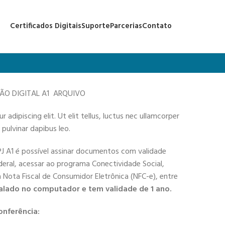
Certificados Digitais
Suporte
Parcerias
Contato
ÇÃO DIGITAL A1 ARQUIVO
adipiscing elit. Ut elit tellus, luctus nec ullamcorper
 pulvinar dapibus leo.
PJ A1 é possível assinar documentos com validade
deral, acessar ao programa Conectividade Social,
 a Nota Fiscal de Consumidor Eletrônica (NFC-e), entre
alado no computador e tem validade de 1 ano.
onferência: