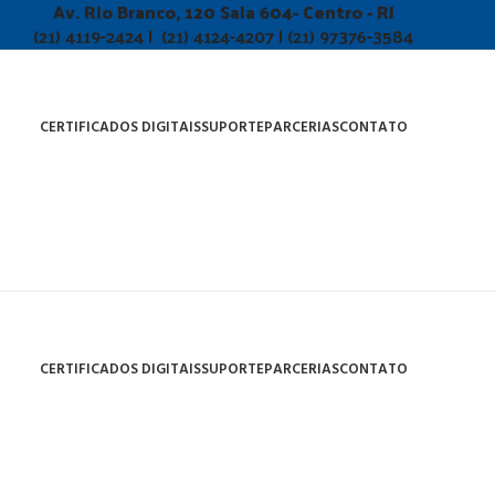
Av. Rio Branco, 120 Sala 604- Centro - RJ
(21) 4119-2424 | (21) 4124-4207 | (21) 97376-3584
CERTIFICADOS DIGITAIS
SUPORTE
PARCERIAS
CONTATO
CERTIFICADOS DIGITAIS
SUPORTE
PARCERIAS
CONTATO