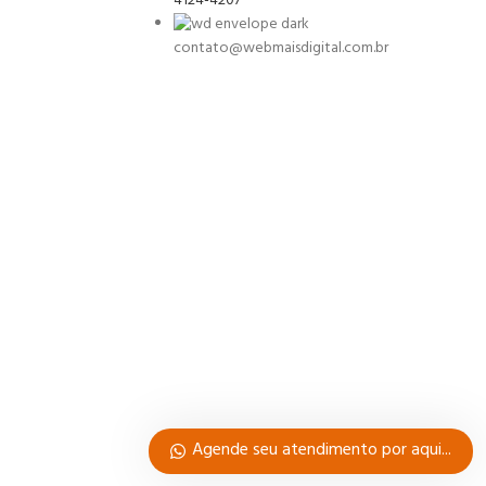
4124-4207
contato@webmaisdigital.com.br
Agende seu atendimento por aqui...