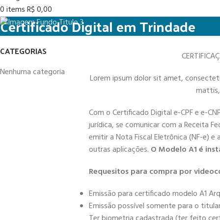
0
items
R$
0,00
Certificado Digital em Trindade
CATEGORIAS
CERTIFICA
Nenhuma categoria
Lorem ipsum dolor sit amet, consectetur 
mattis,
Com o Certificado Digital e-CPF e e-CN
jurídica, se comunicar com a Receita Fe
emitir a Nota Fiscal Eletrônica (NF-e) e
outras aplicações.
O Modelo A1 é inst
Requesitos para compra por videoc
Emissão para certificado modelo A1 Arq
Emissão possível somente para o titula
Ter biometria cadastrada (ter feito cer