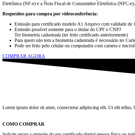
Eletrônica (NF-e) e a Nota Fiscal de Consumidor Eletrônica (NFC-e), 
Requesitos para compra por videoconferência:
Emissão para certificado modelo A1 Arquivo com validade de 
Emissão possível somente para o titular do CPF e CNPJ
Ter biometria cadastrada (ter feito certificado anteriormente)
Para quem não tem a biometria cadastrada é necessário ter Cart
Pode ser feito pelo celular ou computador com camera e microf
COMPRAR AGORA
Lorem ipsum dolor sit amet, consectetur adipiscing elit. Ut elit tellus,
COMO COMPRAR
Solicite agora a emissão do seu certificado digital pessoa física ou jurí