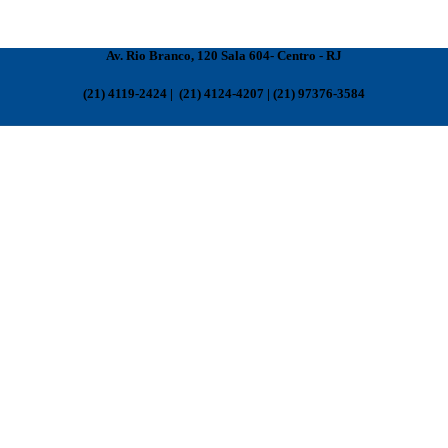
Av. Rio Branco, 120 Sala 604- Centro - RJ
(21) 4119-2424 | (21) 4124-4207 | (21) 97376-3584