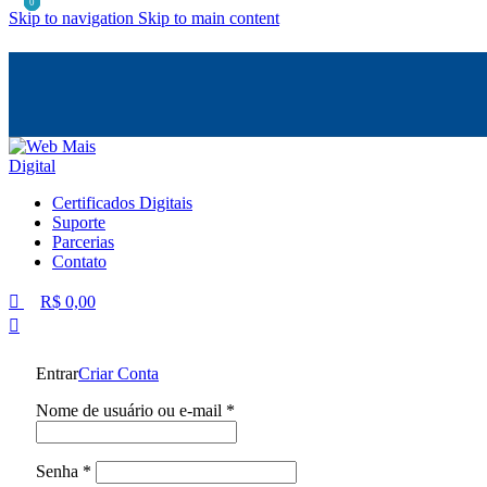
0
0
0
Skip to navigation
Skip to main content
Certificados Digitais
Suporte
Parcerias
Contato
R$
0,00
Entrar
Criar Conta
Obrigatório
Nome de usuário ou e-mail
*
Obrigatório
Senha
*