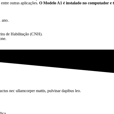
entre outras aplicações.
O Modelo A1 é instalado no computador e t
1 ano.
eira de Habilitação (CNH).
one.
 luctus nec ullamcorper mattis, pulvinar dapibus leo.
dica.