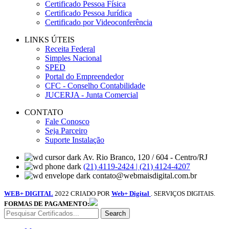
Certificado Pessoa Física
Certificado Pessoa Jurídica
Certificado por Videoconferência
LINKS ÚTEIS
Receita Federal
Simples Nacional
SPED
Portal do Empreendedor
CFC - Conselho Contabilidade
JUCERJA - Junta Comercial
CONTATO
Fale Conosco
Seja Parceiro
Suporte Instalação
Av. Rio Branco, 120 / 604 - Centro/RJ
(21) 4119-2424 | (21) 4124-4207
contato@webmaisdigital.com.br
WEB+ DIGITAL
2022 CRIADO POR
Web+ Digital
. SERVIÇOS DIGITAIS.
FORMAS DE PAGAMENTO:
Search