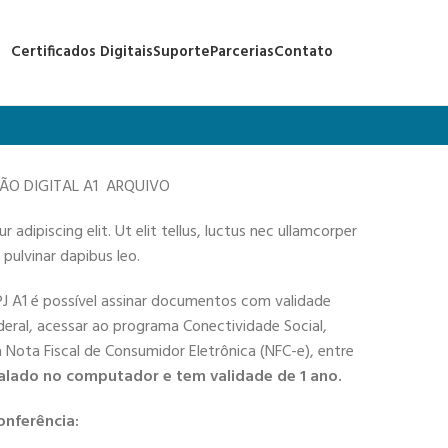
Certificados Digitais
Suporte
Parcerias
Contato
ÇÃO DIGITAL A1 ARQUIVO
adipiscing elit. Ut elit tellus, luctus nec ullamcorper
 pulvinar dapibus leo.
PJ A1 é possível assinar documentos com validade
deral, acessar ao programa Conectividade Social,
 a Nota Fiscal de Consumidor Eletrônica (NFC-e), entre
alado no computador e tem validade de 1 ano.
onferência: