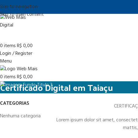
Skip to navigation
Skip to main content
0
items
R$
0,00
Login / Register
Menu
0
items
R$
0,00
Certificado Digital em Taiaçu
CATEGORIAS
CERTIFICA
Nenhuma categoria
Lorem ipsum dolor sit amet, consectetur 
mattis,