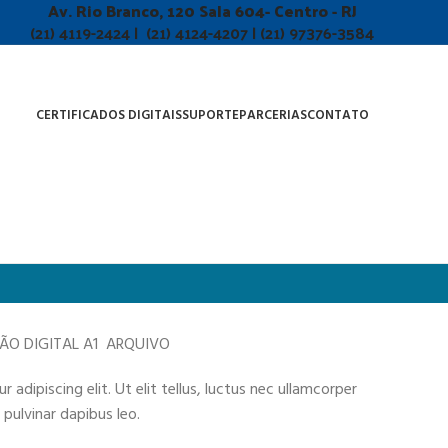
Av. Rio Branco, 120 Sala 604- Centro - RJ
(21) 4119-2424 | (21) 4124-4207 | (21) 97376-3584
CERTIFICADOS DIGITAIS
SUPORTE
PARCERIAS
CONTATO
ÇÃO DIGITAL A1 ARQUIVO
adipiscing elit. Ut elit tellus, luctus nec ullamcorper
 pulvinar dapibus leo.