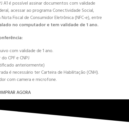
PJ A1 é possível assinar documentos com validade
deral, acessar ao programa Conectividade Social,
 a Nota Fiscal de Consumidor Eletrônica (NFC-e), entre
alado no computador e tem validade de 1 ano.
onferência:
uivo com validade de 1 ano.
r do CPF e CNPJ
tificado anteriormente)
da é necessário ter Carteira de Habilitação (CNH).
ador com camera e microfone.
OMPRAR AGORA