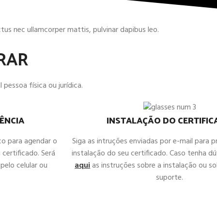
uctus nec ullamcorper mattis, pulvinar dapibus leo.
RAR
 pessoa física ou jurídica.
ÊNCIA
INSTALAÇÃO DO CERTIFI
co para agendar o
Siga as intruções enviadas por e-mail para 
 certificado. Será
instalação do seu certificado. Caso tenha d
pelo celular ou
aqui
as instruções sobre a instalação ou sol
suporte.