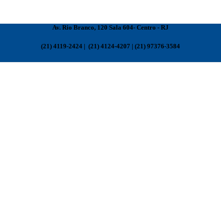
Av. Rio Branco, 120 Sala 604- Centro - RJ
(21) 4119-2424 | (21) 4124-4207 | (21) 97376-3584