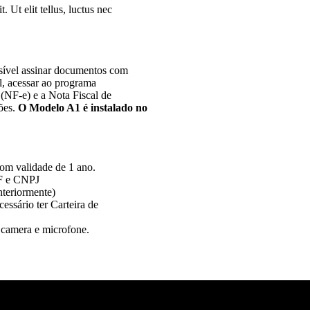
. Ut elit tellus, luctus nec
sível assinar documentos com
l, acessar ao programa
 (NF-e) e a Nota Fiscal de
ões.
O Modelo A1 é instalado no
com validade de 1 ano.
PF e CNPJ
anteriormente)
essário ter Carteira de
 camera e microfone.