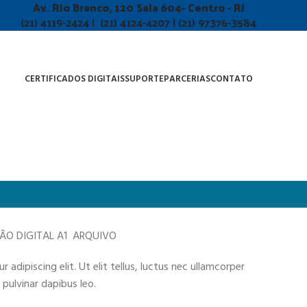
Av. Rio Branco, 120 Sala 604- Centro - RJ
(21) 4119-2424 | (21) 4124-4207 | (21) 97376-3584
CERTIFICADOS DIGITAIS
SUPORTE
PARCERIAS
CONTATO
ÇÃO DIGITAL A1 ARQUIVO
adipiscing elit. Ut elit tellus, luctus nec ullamcorper
 pulvinar dapibus leo.