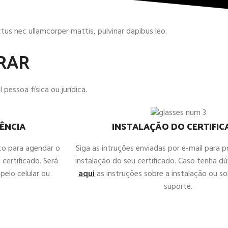
uctus nec ullamcorper mattis, pulvinar dapibus leo.
RAR
 pessoa física ou jurídica.
ÊNCIA
INSTALAÇÃO DO CERTIFI
co para agendar o
Siga as intruções enviadas por e-mail para 
 certificado. Será
instalação do seu certificado. Caso tenha d
pelo celular ou
aqui
as instruções sobre a instalação ou sol
suporte.