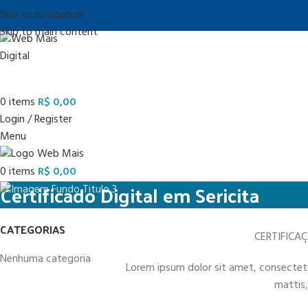
Skip to navigation
Skip to main content
0
items
R$
0,00
Login / Register
Menu
0
items
R$
0,00
Certificado Digital em Sericita
CATEGORIAS
CERTIFICA
Nenhuma categoria
Lorem ipsum dolor sit amet, consectetur 
mattis,