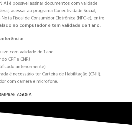
PJ A1 é possível assinar documentos com validade
deral, acessar ao programa Conectividade Social,
 a Nota Fiscal de Consumidor Eletrônica (NFC-e), entre
alado no computador e tem validade de 1 ano.
onferência:
uivo com validade de 1 ano.
r do CPF e CNPJ
tificado anteriormente)
da é necessário ter Carteira de Habilitação (CNH).
ador com camera e microfone.
OMPRAR AGORA