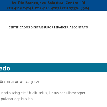
Av. Rio Branco, 120 Sala 604- Centro - RJ
(21) 4119-2424 | (21) 4124-4207 | (21) 97376-3584
CERTIFICADOS DIGITAIS
SUPORTE
PARCERIAS
CONTATO
nedo
ÇÃO DIGITAL A1 ARQUIVO
adipiscing elit. Ut elit tellus, luctus nec ullamcorper
 pulvinar dapibus leo.