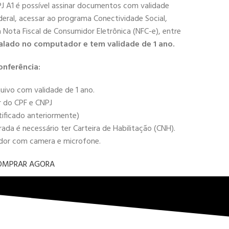
PJ A1 é possível assinar documentos com validade
deral, acessar ao programa Conectividade Social,
 a Nota Fiscal de Consumidor Eletrônica (NFC-e), entre
alado no computador e tem validade de 1 ano.
onferência:
uivo com validade de 1 ano.
r do CPF e CNPJ
tificado anteriormente)
da é necessário ter Carteira de Habilitação (CNH).
ador com camera e microfone.
OMPRAR AGORA