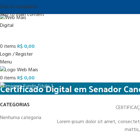
Skip to navigation
Skip to main content
0
items
R$
0,00
Login / Register
Menu
0
items
R$
0,00
Certificado Digital em Senador Ca
CATEGORIAS
CERTIFICA
Nenhuma categoria
Lorem ipsum dolor sit amet, consectetur 
mattis,