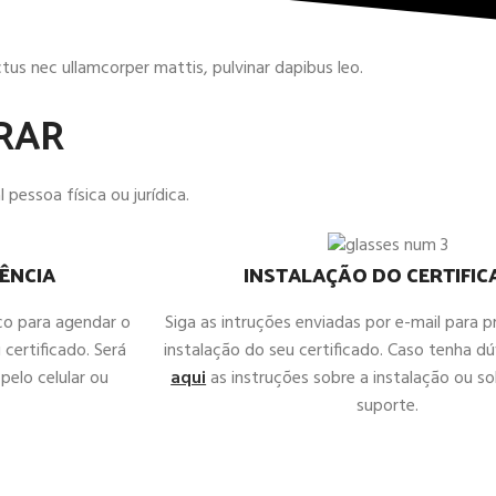
uctus nec ullamcorper mattis, pulvinar dapibus leo.
RAR
 pessoa física ou jurídica.
ÊNCIA
INSTALAÇÃO DO CERTIFI
co para agendar o
Siga as intruções enviadas por e-mail para 
 certificado. Será
instalação do seu certificado. Caso tenha d
pelo celular ou
aqui
as instruções sobre a instalação ou sol
suporte.