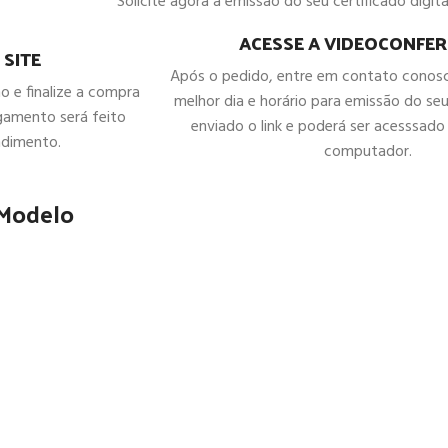
Solicite agora a emissão do seu certificado digital
ACESSE A VIDEOCONFER
 SITE
Após o pedido, entre em contato conos
ho e finalize a compra
melhor dia e horário para emissão do seu
gamento será feito
enviado o link e poderá ser acesssado 
ndimento.
computador.
 Modelo