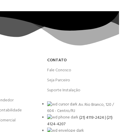
CONTATO
Fale Conosco
Seja Parceiro
Suporte Instalação
endedor
Av. Rio Branco, 120 /
ontabilidade
604 - Centro/RJ
(21) 4119-2424 | (21)
Comercial
4124-4207