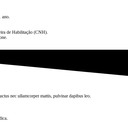
1 ano.
eira de Habilitação (CNH).
one.
 luctus nec ullamcorper mattis, pulvinar dapibus leo.
dica.