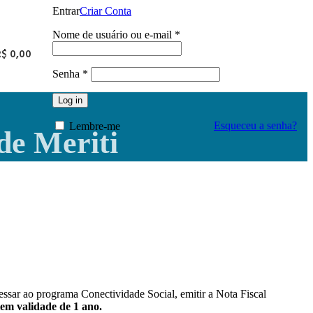
Entrar
Criar Conta
Obrigatório
Nome de usuário ou e-mail
*
R$
0,00
Obrigatório
Senha
*
Log in
Esqueceu a senha?
Lembre-me
de Meriti
ssar ao programa Conectividade Social, emitir a Nota Fiscal
em validade de 1 ano.