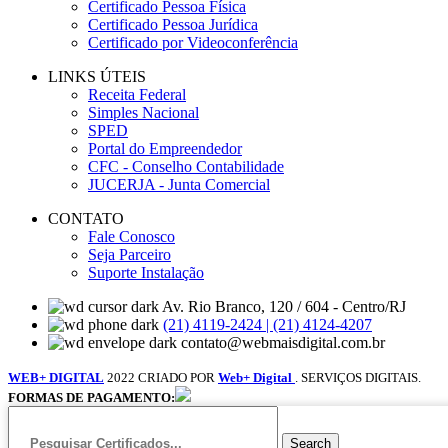
Certificado Pessoa Física
Certificado Pessoa Jurídica
Certificado por Videoconferência
LINKS ÚTEIS
Receita Federal
Simples Nacional
SPED
Portal do Empreendedor
CFC - Conselho Contabilidade
JUCERJA - Junta Comercial
CONTATO
Fale Conosco
Seja Parceiro
Suporte Instalação
Av. Rio Branco, 120 / 604 - Centro/RJ
(21) 4119-2424 | (21) 4124-4207
contato@webmaisdigital.com.br
WEB+ DIGITAL
2022 CRIADO POR
Web+ Digital
. SERVIÇOS DIGITAIS.
FORMAS DE PAGAMENTO:
Search