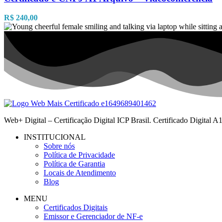
R$
240,00
Web+ Digital – Certificação Digital ICP Brasil. Certificado Digital
INSTITUCIONAL
Sobre nós
Política de Privacidade
Política de Garantia
Locais de Atendimento
Blog
MENU
Certificados Digitais
Emissor e Gerenciador de NF-e