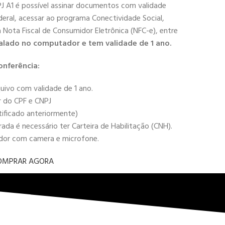
PJ A1 é possível assinar documentos com validade
deral, acessar ao programa Conectividade Social,
 a Nota Fiscal de Consumidor Eletrônica (NFC-e), entre
alado no computador e tem validade de 1 ano.
onferência:
uivo com validade de 1 ano.
r do CPF e CNPJ
tificado anteriormente)
da é necessário ter Carteira de Habilitação (CNH).
ador com camera e microfone.
OMPRAR AGORA