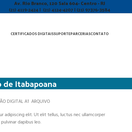
Av. Rio Branco, 120 Sala 604- Centro - RJ
(21) 4119-2424 | (21) 4124-4207 | (21) 97376-3584
CERTIFICADOS DIGITAIS
SUPORTE
PARCERIAS
CONTATO
o de Itabapoana
ÇÃO DIGITAL A1 ARQUIVO
adipiscing elit. Ut elit tellus, luctus nec ullamcorper
 pulvinar dapibus leo.