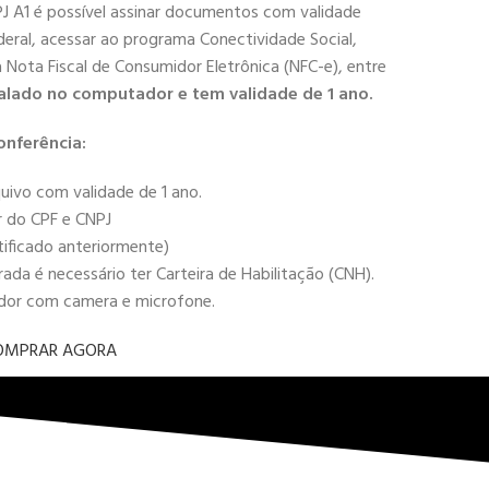
PJ A1 é possível assinar documentos com validade
deral, acessar ao programa Conectividade Social,
 a Nota Fiscal de Consumidor Eletrônica (NFC-e), entre
alado no computador e tem validade de 1 ano.
onferência:
uivo com validade de 1 ano.
r do CPF e CNPJ
tificado anteriormente)
da é necessário ter Carteira de Habilitação (CNH).
ador com camera e microfone.
OMPRAR AGORA