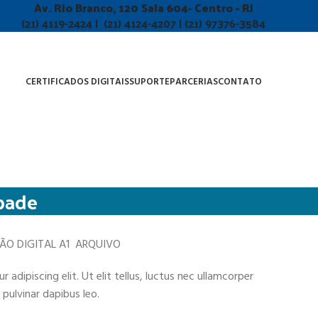
Av. Rio Branco, 120 Sala 604- Centro - RJ
(21) 4119-2424 | (21) 4124-4207 | (21) 97376-3584
CERTIFICADOS DIGITAIS
SUPORTE
PARCERIAS
CONTATO
Abade
ÇÃO DIGITAL A1 ARQUIVO
adipiscing elit. Ut elit tellus, luctus nec ullamcorper
 pulvinar dapibus leo.