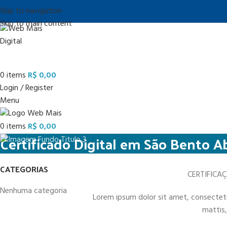
Skip to navigation
Skip to main content
0
items
R$
0,00
Login / Register
Menu
0
items
R$
0,00
Certificado Digital em São Bento 
CATEGORIAS
CERTIFICA
Nenhuma categoria
Lorem ipsum dolor sit amet, consectetur 
mattis,