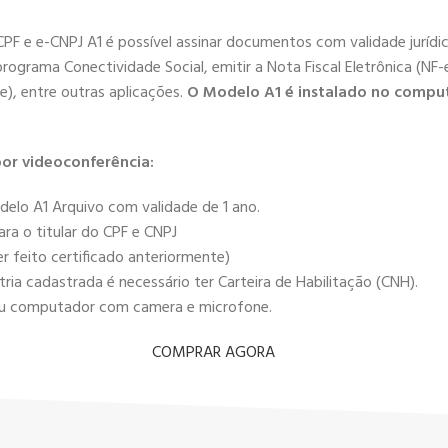
-CPF e e-CNPJ A1 é possível assinar documentos com validade juríd
programa Conectividade Social, emitir a Nota Fiscal Eletrônica (NF-e
e), entre outras aplicações.
O Modelo A1 é instalado no compu
or videoconferência:
delo A1 Arquivo com validade de 1 ano.
ra o titular do CPF e CNPJ
r feito certificado anteriormente)
ia cadastrada é necessário ter Carteira de Habilitação (CNH).
r ou computador com camera e microfone.
COMPRAR AGORA