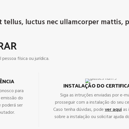
t tellus, luctus nec ullamcorper mattis, 
RAR
 pessoa física ou jurídica.
ÊNCIA
INSTALAÇÃO DO CERTIFI
conosco para
Siga as intruções enviadas por e-ma
a emissão do
prosseguir com a instalação do seu ce
 e poderá ser
Caso tenha dúvidas, pode
ver aqui
as 
putador.
sobre a instalação ou solicitar ajuda d