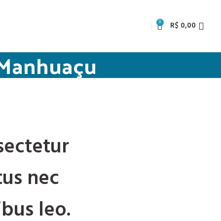
0
R$
0,00
o Manhuaçu
sectetur
ctus nec
bus leo.