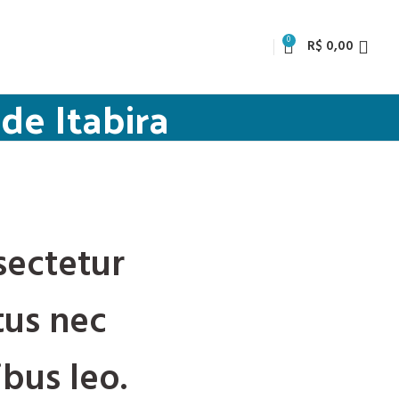
0
R$
0,00
de Itabira
sectetur
ctus nec
bus leo.