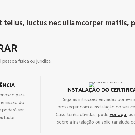
t tellus, luctus nec ullamcorper mattis, 
RAR
 pessoa física ou jurídica.
ÊNCIA
INSTALAÇÃO DO CERTIFI
conosco para
Siga as intruções enviadas por e-ma
a emissão do
prosseguir com a instalação do seu ce
 e poderá ser
Caso tenha dúvidas, pode
ver aqui
as 
putador.
sobre a instalação ou solicitar ajuda d