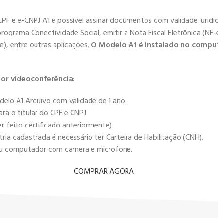
-CPF e e-CNPJ A1 é possível assinar documentos com validade juríd
programa Conectividade Social, emitir a Nota Fiscal Eletrônica (NF-e
e), entre outras aplicações.
O Modelo A1 é instalado no compu
or videoconferência:
delo A1 Arquivo com validade de 1 ano.
ra o titular do CPF e CNPJ
r feito certificado anteriormente)
ia cadastrada é necessário ter Carteira de Habilitação (CNH).
r ou computador com camera e microfone.
COMPRAR AGORA