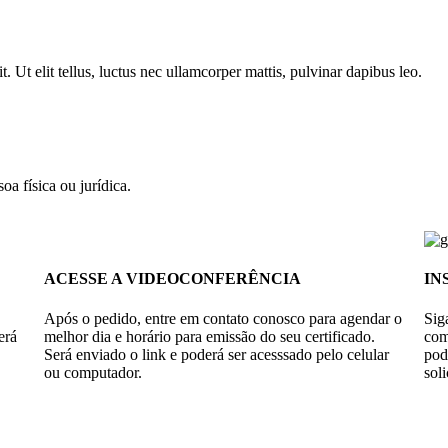
. Ut elit tellus, luctus nec ullamcorper mattis, pulvinar dapibus leo.
oa física ou jurídica.
ACESSE A VIDEOCONFERÊNCIA
IN
Após o pedido, entre em contato conosco para agendar o
Sig
erá
melhor dia e horário para emissão do seu certificado.
com
Será enviado o link e poderá ser acesssado pelo celular
po
ou computador.
soli