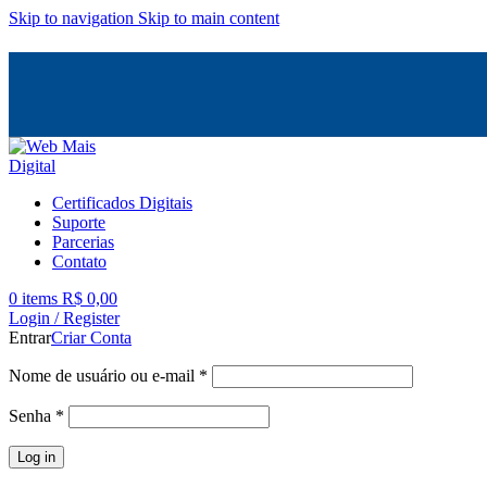
Skip to navigation
Skip to main content
Certificados Digitais
Suporte
Parcerias
Contato
0
items
R$
0,00
Login / Register
Entrar
Criar Conta
Nome de usuário ou e-mail
*
Senha
*
Log in