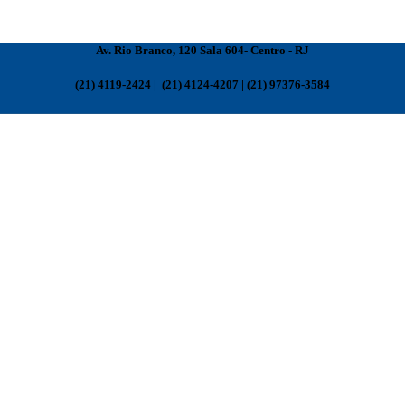
Av. Rio Branco, 120 Sala 604- Centro - RJ
(21) 4119-2424 | (21) 4124-4207 | (21) 97376-3584