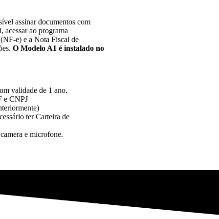
sível assinar documentos com
l, acessar ao programa
 (NF-e) e a Nota Fiscal de
ões.
O Modelo A1 é instalado no
com validade de 1 ano.
PF e CNPJ
anteriormente)
essário ter Carteira de
 camera e microfone.