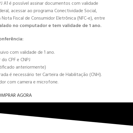
PJ A1 é possível assinar documentos com validade
deral, acessar ao programa Conectividade Social,
 a Nota Fiscal de Consumidor Eletrônica (NFC-e), entre
alado no computador e tem validade de 1 ano.
onferência:
uivo com validade de 1 ano.
r do CPF e CNPJ
tificado anteriormente)
da é necessário ter Carteira de Habilitação (CNH).
ador com camera e microfone.
OMPRAR AGORA