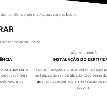
uctus nec ullamcorper mattis, pulvinar dapibus leo.
RAR
 pessoa física ou jurídica.
ÊNCIA
INSTALAÇÃO DO CERTIFI
co para agendar o
Siga as intruções enviadas por e-mail para 
 certificado. Será
instalação do seu certificado. Caso tenha d
pelo celular ou
aqui
as instruções sobre a instalação ou sol
suporte.