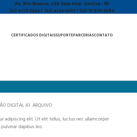
Av. Rio Branco, 120 Sala 604- Centro - RJ
(21) 4119-2424 | (21) 4124-4207 | (21) 97376-3584
CERTIFICADOS DIGITAIS
SUPORTE
PARCERIAS
CONTATO
ÇÃO DIGITAL A1 ARQUIVO
adipiscing elit. Ut elit tellus, luctus nec ullamcorper
 pulvinar dapibus leo.