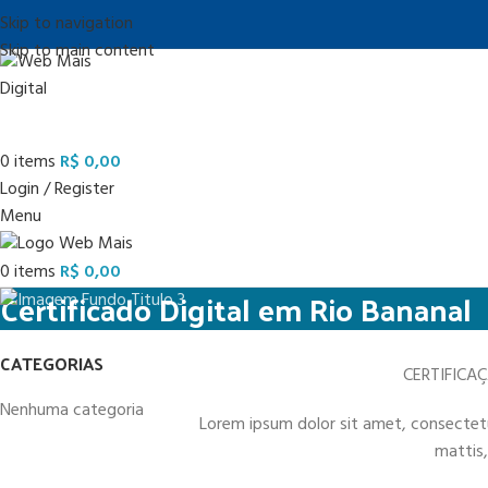
Skip to navigation
Skip to main content
0
items
R$
0,00
Login / Register
Menu
0
items
R$
0,00
Certificado Digital em Rio Bananal
CATEGORIAS
CERTIFICA
Nenhuma categoria
Lorem ipsum dolor sit amet, consectetur 
mattis,