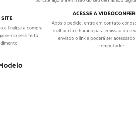
Solicite agora a emissão do seu certificado digital
ACESSE A VIDEOCONFER
 SITE
Após o pedido, entre em contato conos
ho e finalize a compra
melhor dia e horário para emissão do seu
gamento será feito
enviado o link e poderá ser acesssado 
ndimento.
computador.
 Modelo