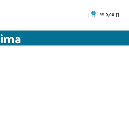
0
R$
0,00
cima