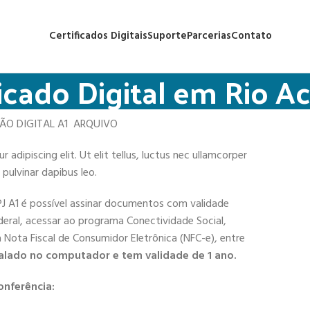
Certificados Digitais
Suporte
Parcerias
Contato
ficado Digital em Rio A
ÇÃO DIGITAL A1 ARQUIVO
adipiscing elit. Ut elit tellus, luctus nec ullamcorper
 pulvinar dapibus leo.
PJ A1 é possível assinar documentos com validade
deral, acessar ao programa Conectividade Social,
 a Nota Fiscal de Consumidor Eletrônica (NFC-e), entre
alado no computador e tem validade de 1 ano.
onferência: