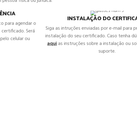
 pessoa física ou jurídica.
ÊNCIA
INSTALAÇÃO DO CERTIFI
co para agendar o
Siga as intruções enviadas por e-mail para 
 certificado. Será
instalação do seu certificado. Caso tenha d
pelo celular ou
aqui
as instruções sobre a instalação ou sol
suporte.