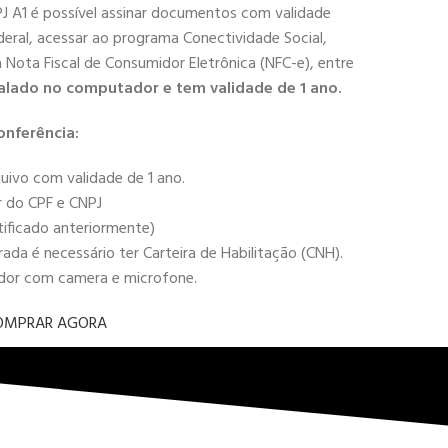
PJ A1 é possível assinar documentos com validade
deral, acessar ao programa Conectividade Social,
 a Nota Fiscal de Consumidor Eletrônica (NFC-e), entre
alado no computador e tem validade de 1 ano.
onferência:
uivo com validade de 1 ano.
r do CPF e CNPJ
tificado anteriormente)
da é necessário ter Carteira de Habilitação (CNH).
ador com camera e microfone.
OMPRAR AGORA