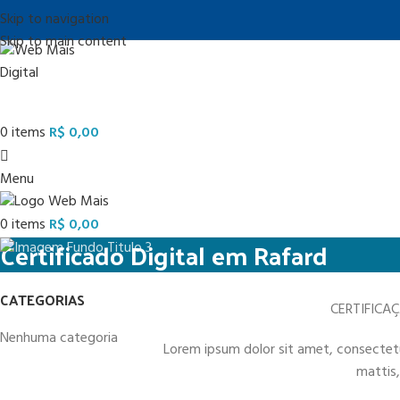
Skip to navigation
Skip to main content
0
items
R$
0,00
Menu
0
items
R$
0,00
Certificado Digital em Rafard
CATEGORIAS
CERTIFICA
Nenhuma categoria
Lorem ipsum dolor sit amet, consectetur 
mattis,