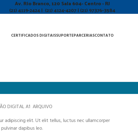
Av. Rio Branco, 120 Sala 604- Centro - RJ
(21) 4119-2424 | (21) 4124-4207 | (21) 97376-3584
CERTIFICADOS DIGITAIS
SUPORTE
PARCERIAS
CONTATO
ÇÃO DIGITAL A1 ARQUIVO
adipiscing elit. Ut elit tellus, luctus nec ullamcorper
 pulvinar dapibus leo.