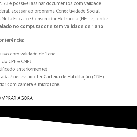
PJ A1 é possível assinar documentos com validade
deral, acessar ao programa Conectividade Social,
 a Nota Fiscal de Consumidor Eletrônica (NFC-e), entre
alado no computador e tem validade de 1 ano.
onferência:
uivo com validade de 1 ano.
r do CPF e CNPJ
tificado anteriormente)
da é necessário ter Carteira de Habilitação (CNH).
ador com camera e microfone.
OMPRAR AGORA