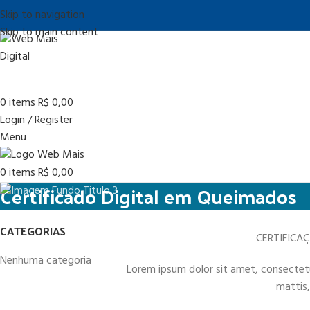
Skip to navigation
Skip to main content
0
items
R$
0,00
Login / Register
Menu
0
items
R$
0,00
Certificado Digital em Queimados
CATEGORIAS
CERTIFICA
Nenhuma categoria
Lorem ipsum dolor sit amet, consectetur 
mattis,