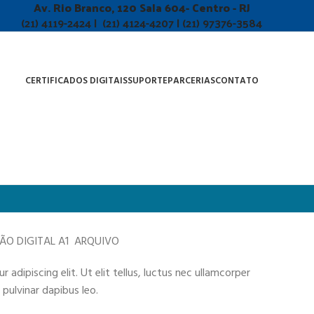
Av. Rio Branco, 120 Sala 604- Centro - RJ
(21) 4119-2424 | (21) 4124-4207 | (21) 97376-3584
CERTIFICADOS DIGITAIS
SUPORTE
PARCERIAS
CONTATO
ÇÃO DIGITAL A1 ARQUIVO
adipiscing elit. Ut elit tellus, luctus nec ullamcorper
 pulvinar dapibus leo.