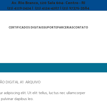
Av. Rio Branco, 120 Sala 604- Centro - RJ
(21) 4119-2424 | (21) 4124-4207 | (21) 97376-3584
CERTIFICADOS DIGITAIS
SUPORTE
PARCERIAS
CONTATO
ÇÃO DIGITAL A1 ARQUIVO
adipiscing elit. Ut elit tellus, luctus nec ullamcorper
 pulvinar dapibus leo.