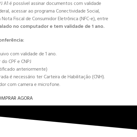
PJ A1 é possível assinar documentos com validade
deral, acessar ao programa Conectividade Social,
 a Nota Fiscal de Consumidor Eletrônica (NFC-e), entre
alado no computador e tem validade de 1 ano.
onferência:
uivo com validade de 1 ano.
r do CPF e CNPJ
tificado anteriormente)
da é necessário ter Carteira de Habilitação (CNH).
ador com camera e microfone.
OMPRAR AGORA