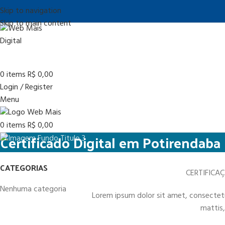
Skip to navigation
Skip to main content
0
items
R$
0,00
Login / Register
Menu
0
items
R$
0,00
Certificado Digital em Potirendaba
CATEGORIAS
CERTIFICA
Nenhuma categoria
Lorem ipsum dolor sit amet, consectetur 
mattis,