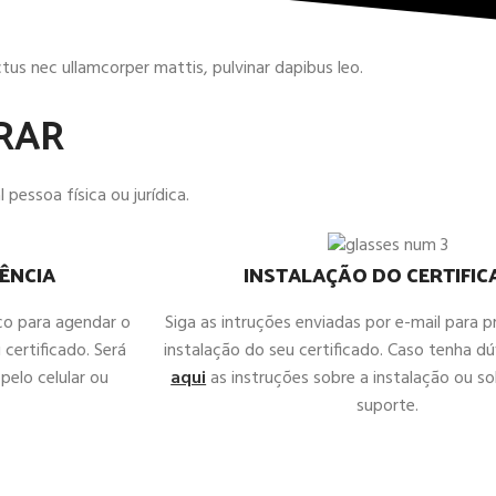
uctus nec ullamcorper mattis, pulvinar dapibus leo.
RAR
 pessoa física ou jurídica.
ÊNCIA
INSTALAÇÃO DO CERTIFI
co para agendar o
Siga as intruções enviadas por e-mail para 
 certificado. Será
instalação do seu certificado. Caso tenha d
pelo celular ou
aqui
as instruções sobre a instalação ou sol
suporte.