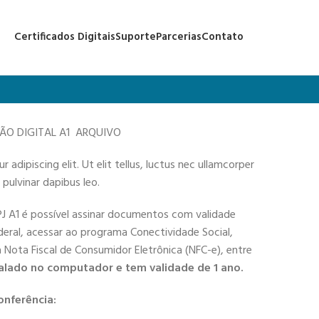
Certificados Digitais
Suporte
Parcerias
Contato
ÇÃO DIGITAL A1 ARQUIVO
adipiscing elit. Ut elit tellus, luctus nec ullamcorper
 pulvinar dapibus leo.
PJ A1 é possível assinar documentos com validade
deral, acessar ao programa Conectividade Social,
 a Nota Fiscal de Consumidor Eletrônica (NFC-e), entre
alado no computador e tem validade de 1 ano.
onferência: