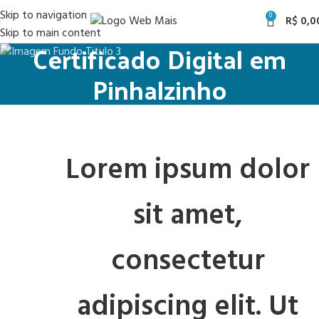
Skip to navigation
0
R$
0,0
Skip to main content
Certificado Digital em
Pinhalzinho
Lorem ipsum dolor
sit amet,
consectetur
adipiscing elit. Ut