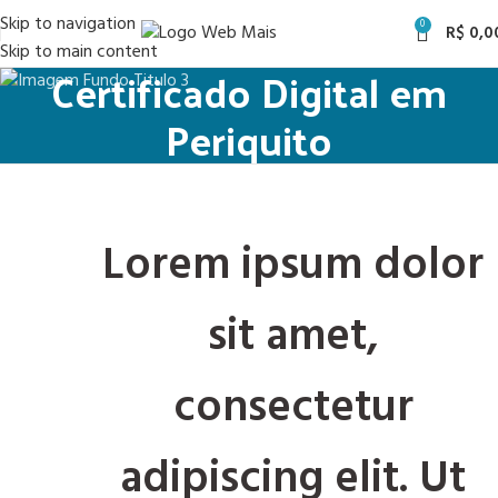
Skip to navigation
0
R$
0,0
Skip to main content
Certificado Digital em
Periquito
Lorem ipsum dolor
sit amet,
consectetur
adipiscing elit. Ut