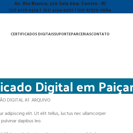
Av. Rio Branco, 120 Sala 604- Centro - RJ
(21) 4119-2424 | (21) 4124-4207 | (21) 97376-3584
CERTIFICADOS DIGITAIS
SUPORTE
PARCERIAS
CONTATO
ficado Digital em Paiç
ÇÃO DIGITAL A1 ARQUIVO
adipiscing elit. Ut elit tellus, luctus nec ullamcorper
 pulvinar dapibus leo.