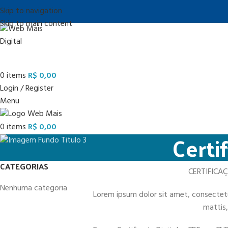
Skip to navigation
Skip to main content
0
items
R$
0,00
Login / Register
Menu
0
items
R$
0,00
Certi
CATEGORIAS
CERTIFICA
Nenhuma categoria
Lorem ipsum dolor sit amet, consectetur 
mattis,