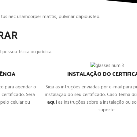
uctus nec ullamcorper mattis, pulvinar dapibus leo.
RAR
 pessoa física ou jurídica.
ÊNCIA
INSTALAÇÃO DO CERTIFI
co para agendar o
Siga as intruções enviadas por e-mail para 
 certificado. Será
instalação do seu certificado. Caso tenha d
pelo celular ou
aqui
as instruções sobre a instalação ou sol
suporte.