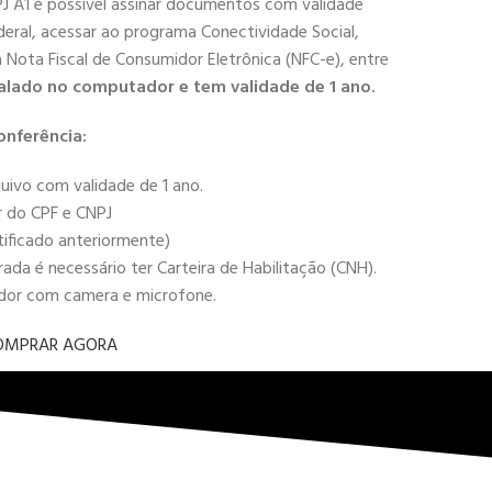
PJ A1 é possível assinar documentos com validade
deral, acessar ao programa Conectividade Social,
 a Nota Fiscal de Consumidor Eletrônica (NFC-e), entre
alado no computador e tem validade de 1 ano.
onferência:
uivo com validade de 1 ano.
r do CPF e CNPJ
tificado anteriormente)
da é necessário ter Carteira de Habilitação (CNH).
ador com camera e microfone.
OMPRAR AGORA