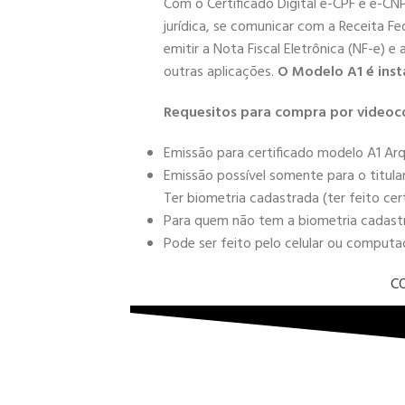
Com o Certificado Digital e-CPF e e-CN
jurídica, se comunicar com a Receita Fe
emitir a Nota Fiscal Eletrônica (NF-e) e
outras aplicações.
O Modelo A1 é inst
Requesitos para compra por videoc
Emissão para certificado modelo A1 Arq
Emissão possível somente para o titula
Ter biometria cadastrada (ter feito cer
Para quem não tem a biometria cadastra
Pode ser feito pelo celular ou comput
C