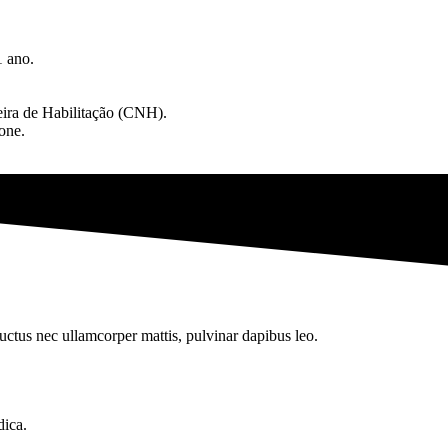
1 ano.
eira de Habilitação (CNH).
one.
 luctus nec ullamcorper mattis, pulvinar dapibus leo.
dica.