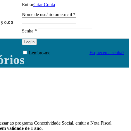
Entrar
Criar Conta
Obrigatório
Nome de usuário ou e-mail
*
R$
0,00
Obrigatório
Senha
*
Log in
Esqueceu a senha?
Lembre-me
órios
ssar ao programa Conectividade Social, emitir a Nota Fiscal
em validade de 1 ano.