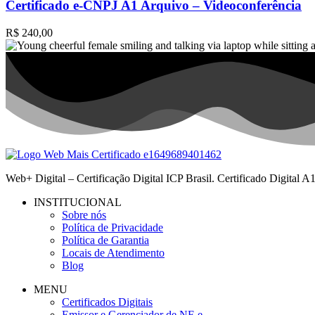
Certificado e-CNPJ A1 Arquivo – Videoconferência
R$
240,00
Web+ Digital – Certificação Digital ICP Brasil. Certificado Digital
INSTITUCIONAL
Sobre nós
Política de Privacidade
Política de Garantia
Locais de Atendimento
Blog
MENU
Certificados Digitais
Emissor e Gerenciador de NF-e