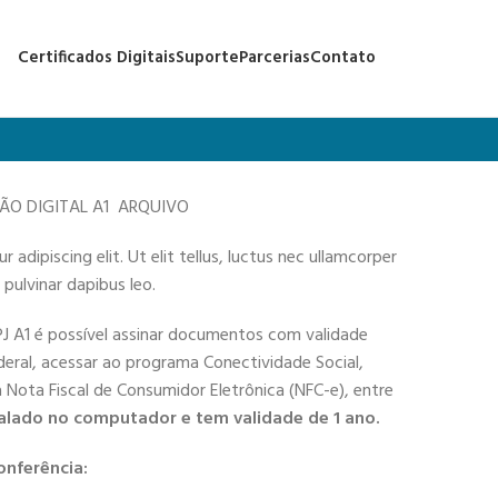
Certificados Digitais
Suporte
Parcerias
Contato
ÇÃO DIGITAL A1 ARQUIVO
adipiscing elit. Ut elit tellus, luctus nec ullamcorper
 pulvinar dapibus leo.
PJ A1 é possível assinar documentos com validade
deral, acessar ao programa Conectividade Social,
 a Nota Fiscal de Consumidor Eletrônica (NFC-e), entre
alado no computador e tem validade de 1 ano.
onferência: