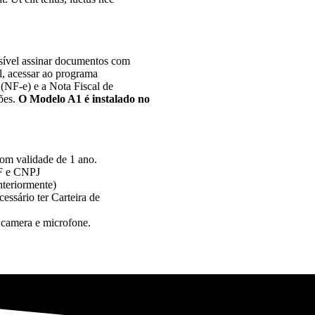
sível assinar documentos com
l, acessar ao programa
 (NF-e) e a Nota Fiscal de
ões.
O Modelo A1 é instalado no
com validade de 1 ano.
PF e CNPJ
anteriormente)
essário ter Carteira de
 camera e microfone.