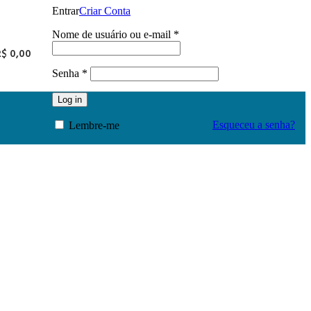
Entrar
Criar Conta
Nome de usuário ou e-mail
*
R$
0,00
Senha
*
Log in
Esqueceu a senha?
Lembre-me