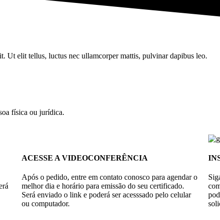
. Ut elit tellus, luctus nec ullamcorper mattis, pulvinar dapibus leo.
oa física ou jurídica.
ACESSE A VIDEOCONFERÊNCIA
IN
Após o pedido, entre em contato conosco para agendar o
Sig
erá
melhor dia e horário para emissão do seu certificado.
com
Será enviado o link e poderá ser acesssado pelo celular
po
ou computador.
soli