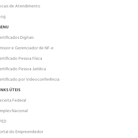
ocais de Atendimento
log
ENU
ertificados Digitais
missor e Gerenciador de NF-e
ertificado Pessoa Física
ertificado Pessoa Jurídica
ertificado por Videoconferência
INKS ÚTEIS
eceita Federal
imples Nacional
PED
ortal do Empreendedor