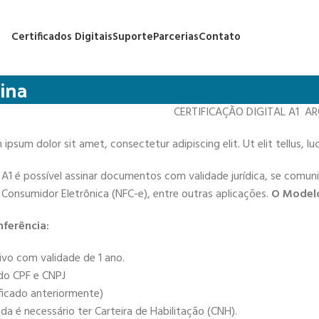
Certificados Digitais
Suporte
Parcerias
Contato
ina
CERTIFICAÇÃO DIGITAL A1 A
ipsum dolor sit amet, consectetur adipiscing elit. Ut elit tellus, l
 A1 é possível assinar documentos com validade jurídica, se comun
de Consumidor Eletrônica (NFC-e), entre outras aplicações.
O Modelo
ferência:
ivo com validade de 1 ano.
 do CPF e CNPJ
ificado anteriormente)
a é necessário ter Carteira de Habilitação (CNH).