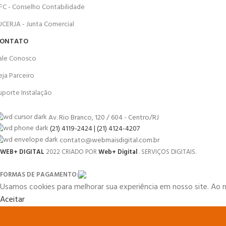
FC - Conselho Contabilidade
UCERJA - Junta Comercial
ONTATO
ale Conosco
eja Parceiro
uporte Instalação
Av. Rio Branco, 120 / 604 - Centro/RJ
(21) 4119-2424 | (21) 4124-4207
contato@webmaisdigital.com.br
WEB+ DIGITAL
2022 CRIADO POR
Web+ Digital
. SERVIÇOS DIGITAIS.
FORMAS DE PAGAMENTO:
Usamos cookies para melhorar sua experiência em nosso site. Ao 
Aceitar