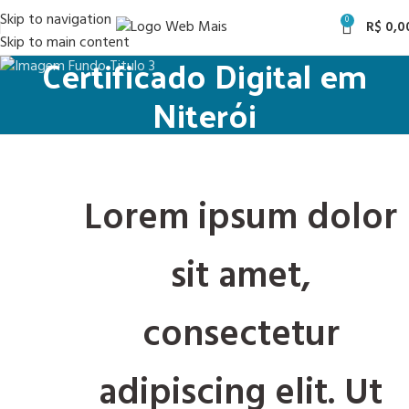
Skip to navigation
0
R$
0,0
Skip to main content
Certificado Digital em
Niterói
Lorem ipsum dolor
sit amet,
consectetur
adipiscing elit. Ut