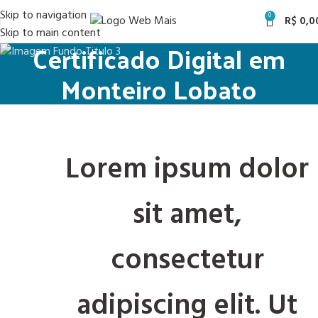
Skip to navigation
0
R$
0,0
Skip to main content
Certificado Digital em
Monteiro Lobato
Lorem ipsum dolor
sit amet,
consectetur
adipiscing elit. Ut