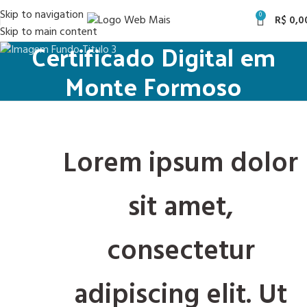
Skip to navigation
0
R$
0,0
Skip to main content
Certificado Digital em
Monte Formoso
Lorem ipsum dolor
sit amet,
consectetur
adipiscing elit. Ut