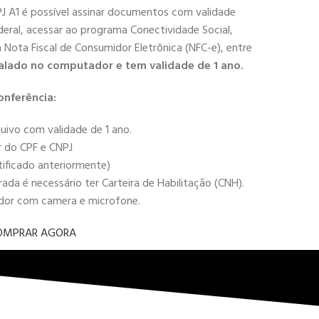
PJ A1 é possível assinar documentos com validade
deral, acessar ao programa Conectividade Social,
 a Nota Fiscal de Consumidor Eletrônica (NFC-e), entre
alado no computador e tem validade de 1 ano.
onferência:
uivo com validade de 1 ano.
r do CPF e CNPJ
tificado anteriormente)
da é necessário ter Carteira de Habilitação (CNH).
ador com camera e microfone.
OMPRAR AGORA