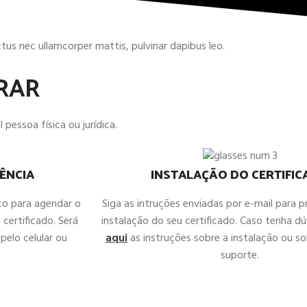
uctus nec ullamcorper mattis, pulvinar dapibus leo.
RAR
 pessoa física ou jurídica.
ÊNCIA
INSTALAÇÃO DO CERTIFI
co para agendar o
Siga as intruções enviadas por e-mail para 
 certificado. Será
instalação do seu certificado. Caso tenha d
pelo celular ou
aqui
as instruções sobre a instalação ou sol
suporte.