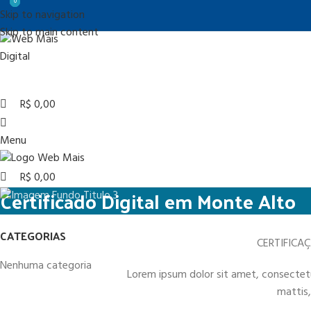
0
0
0
Skip to navigation
Skip to main content
R$
0,00
Menu
R$
0,00
Certificado Digital em Monte Alto
CATEGORIAS
CERTIFICA
Nenhuma categoria
Lorem ipsum dolor sit amet, consectetur 
mattis,