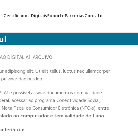
Certificados Digitais
Suporte
Parcerias
Contato
ul
ÇÃO DIGITAL A1 ARQUIVO
adipiscing elit. Ut elit tellus, luctus nec ullamcorper
 pulvinar dapibus leo.
PJ A1 é possível assinar documentos com validade
deral, acessar ao programa Conectividade Social,
 a Nota Fiscal de Consumidor Eletrônica (NFC-e), entre
alado no computador e tem validade de 1 ano.
onferência: