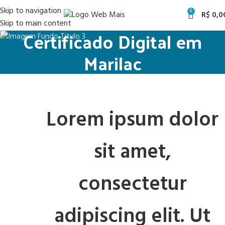
Skip to navigation
0
R$
0,0
Skip to main content
Certificado Digital em
Marilac
Lorem ipsum dolor
sit amet,
consectetur
adipiscing elit. Ut