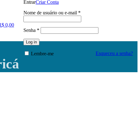
Entrar
Criar Conta
Nome de usuário ou e-mail
*
R$
0,00
Senha
*
Log in
Esqueceu a senha?
Lembre-me
ricá