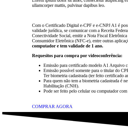
Lorem ipsum dolor sit amet, consectetur adipiscing elit
ullamcorper mattis, pulvinar dapibus leo.
Com o Certificado Digital e-CPF e e-CNPJ A1 é pos
validade jurídica, se comunicar com a Receita Federa
Conectividade Social, emitir a Nota Fiscal Eletrônica
Consumidor Eletrônica (NFC-e), entre outras aplicaç
computador e tem validade de 1 ano.
Requesitos para compra por videoconferência:
Emissão para certificado modelo A1 Arquivo 
Emissão possível somente para o titular do C
Ter biometria cadastrada (ter feito certificado 
Para quem não tem a biometria cadastrada é nec
Habilitação (CNH).
Pode ser feito pelo celular ou computador com
COMPRAR AGORA