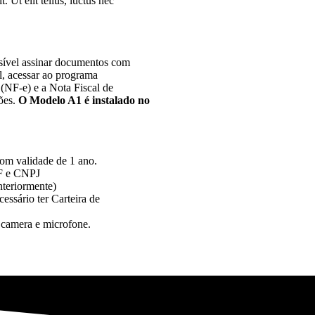
. Ut elit tellus, luctus nec
sível assinar documentos com
l, acessar ao programa
 (NF-e) e a Nota Fiscal de
ões.
O Modelo A1 é instalado no
com validade de 1 ano.
PF e CNPJ
anteriormente)
essário ter Carteira de
 camera e microfone.