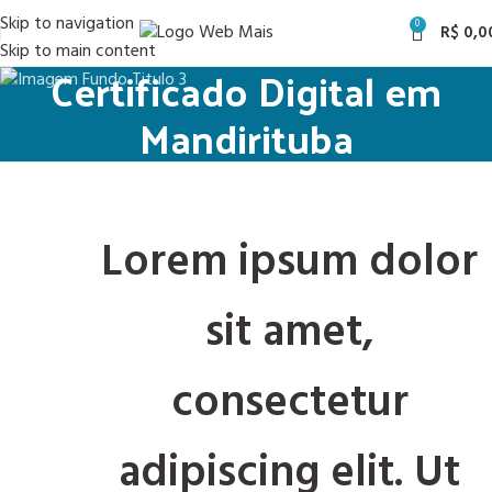
Skip to navigation
0
R$
0,0
Skip to main content
Certificado Digital em
Mandirituba
Lorem ipsum dolor
sit amet,
consectetur
adipiscing elit. Ut