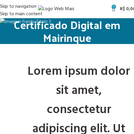
Skip to navigation
0
R$
0,0
Skip to main content
Certificado Digital em
Mairinque
Lorem ipsum dolor
sit amet,
consectetur
adipiscing elit. Ut