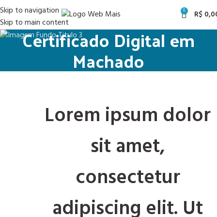
Skip to navigation
0
R$
0,0
Skip to main content
Certificado Digital em
Machado
Lorem ipsum dolor
sit amet,
consectetur
adipiscing elit. Ut