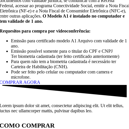
documentos com validade jurídica, se comunicar com a Receita
Federal, acessar ao programa Conectividade Social, emitir a Nota Fisca
Eletrônica (NF-e) e a Nota Fiscal de Consumidor Eletrônica (NFC-e),
entre outras aplicações.
O Modelo A1 é instalado no computador e
tem validade de 1 ano.
Requesitos para compra por videoconferência:
Emissão para certificado modelo A1 Arquivo com validade de 1
ano.
Emissão possível somente para o titular do CPF e CNPJ
Ter biometria cadastrada (ter feito certificado anteriormente)
Para quem não tem a biometria cadastrada é necessário ter
Carteira de Habilitação (CNH).
Pode ser feito pelo celular ou computador com camera e
microfone.
COMPRAR AGORA
Lorem ipsum dolor sit amet, consectetur adipiscing elit. Ut elit tellus,
luctus nec ullamcorper mattis, pulvinar dapibus leo.
COMO COMPRAR