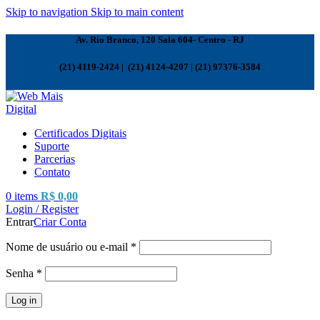
Skip to navigation
Skip to main content
Av. Rio Branco, 120 Sala 604- Centro - RJ
(21) 4119-2424 | (21) 4124-4207 | (21) 97376-3584
Certificados Digitais
Suporte
Parcerias
Contato
0
items
R$
0,00
Login / Register
Entrar
Criar Conta
Obrigatório
Nome de usuário ou e-mail
*
Obrigatório
Senha
*
Log in