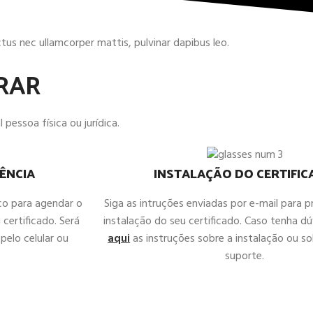
uctus nec ullamcorper mattis, pulvinar dapibus leo.
RAR
 pessoa física ou jurídica.
ÊNCIA
INSTALAÇÃO DO CERTIFI
co para agendar o
Siga as intruções enviadas por e-mail para 
 certificado. Será
instalação do seu certificado. Caso tenha d
pelo celular ou
aqui
as instruções sobre a instalação ou sol
suporte.