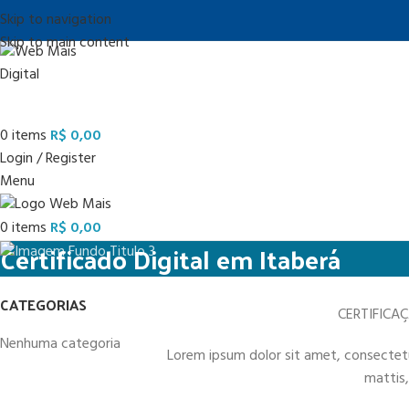
Skip to navigation
Skip to main content
0
items
R$
0,00
Login / Register
Menu
0
items
R$
0,00
Certificado Digital em Itaberá
CATEGORIAS
CERTIFICA
Nenhuma categoria
Lorem ipsum dolor sit amet, consectetur 
mattis,