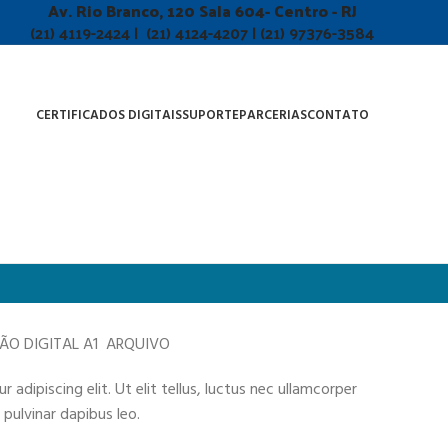
Av. Rio Branco, 120 Sala 604- Centro - RJ
(21) 4119-2424 | (21) 4124-4207 | (21) 97376-3584
CERTIFICADOS DIGITAIS
SUPORTE
PARCERIAS
CONTATO
ÇÃO DIGITAL A1 ARQUIVO
adipiscing elit. Ut elit tellus, luctus nec ullamcorper
 pulvinar dapibus leo.