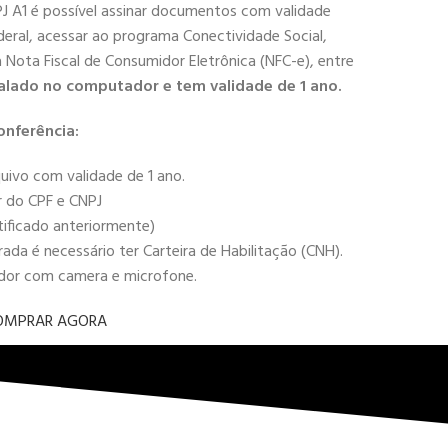
PJ A1 é possível assinar documentos com validade
deral, acessar ao programa Conectividade Social,
 a Nota Fiscal de Consumidor Eletrônica (NFC-e), entre
alado no computador e tem validade de 1 ano.
onferência:
uivo com validade de 1 ano.
r do CPF e CNPJ
tificado anteriormente)
da é necessário ter Carteira de Habilitação (CNH).
ador com camera e microfone.
OMPRAR AGORA