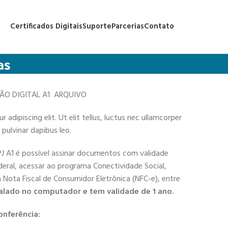
Certificados Digitais
Suporte
Parcerias
Contato
as
ÇÃO DIGITAL A1 ARQUIVO
adipiscing elit. Ut elit tellus, luctus nec ullamcorper
 pulvinar dapibus leo.
PJ A1 é possível assinar documentos com validade
deral, acessar ao programa Conectividade Social,
 a Nota Fiscal de Consumidor Eletrônica (NFC-e), entre
alado no computador e tem validade de 1 ano.
onferência: