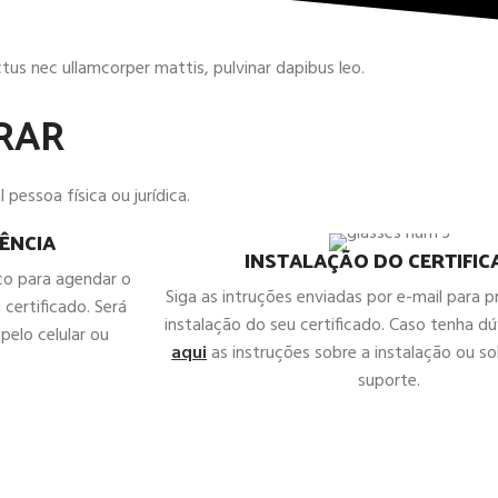
uctus nec ullamcorper mattis, pulvinar dapibus leo.
RAR
 pessoa física ou jurídica.
ÊNCIA
INSTALAÇÃO DO CERTIFI
co para agendar o
Siga as intruções enviadas por e-mail para 
 certificado. Será
instalação do seu certificado. Caso tenha d
pelo celular ou
aqui
as instruções sobre a instalação ou sol
suporte.