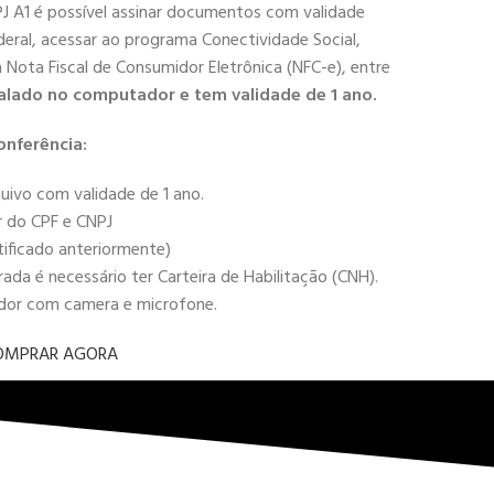
PJ A1 é possível assinar documentos com validade
deral, acessar ao programa Conectividade Social,
 a Nota Fiscal de Consumidor Eletrônica (NFC-e), entre
alado no computador e tem validade de 1 ano.
onferência:
uivo com validade de 1 ano.
r do CPF e CNPJ
tificado anteriormente)
da é necessário ter Carteira de Habilitação (CNH).
ador com camera e microfone.
OMPRAR AGORA