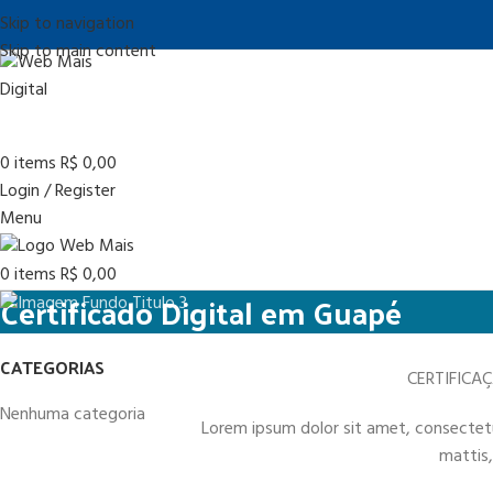
Skip to navigation
Skip to main content
0
items
R$
0,00
Login / Register
Menu
0
items
R$
0,00
Certificado Digital em Guapé
CATEGORIAS
CERTIFICA
Nenhuma categoria
Lorem ipsum dolor sit amet, consectetur 
mattis,