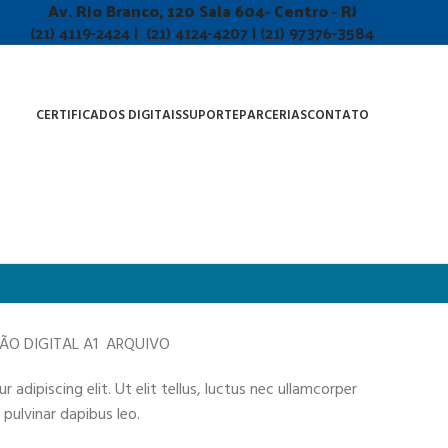
Av. Rio Branco, 120 Sala 604- Centro - RJ
(21) 4119-2424 | (21) 4124-4207 | (21) 97376-3584
CERTIFICADOS DIGITAIS
SUPORTE
PARCERIAS
CONTATO
ÇÃO DIGITAL A1 ARQUIVO
adipiscing elit. Ut elit tellus, luctus nec ullamcorper
 pulvinar dapibus leo.