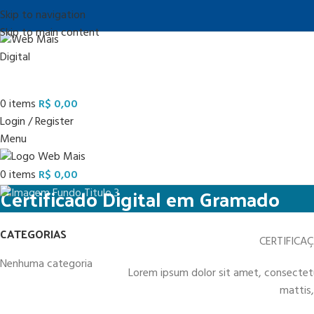
Skip to navigation
Skip to main content
0
items
R$
0,00
Login / Register
Menu
0
items
R$
0,00
Certificado Digital em Gramado
CATEGORIAS
CERTIFICA
Nenhuma categoria
Lorem ipsum dolor sit amet, consectetur 
mattis,