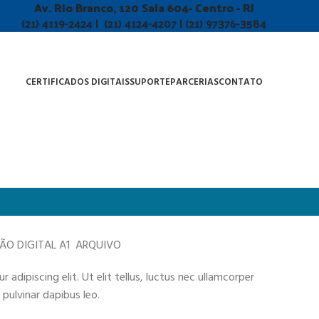
Av. Rio Branco, 120 Sala 604- Centro - RJ
(21) 4119-2424 | (21) 4124-4207 | (21) 97376-3584
CERTIFICADOS DIGITAIS
SUPORTE
PARCERIAS
CONTATO
ÇÃO DIGITAL A1 ARQUIVO
adipiscing elit. Ut elit tellus, luctus nec ullamcorper
 pulvinar dapibus leo.