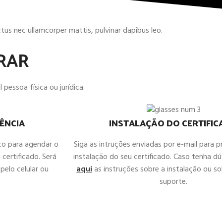
uctus nec ullamcorper mattis, pulvinar dapibus leo.
RAR
 pessoa física ou jurídica.
ÊNCIA
INSTALAÇÃO DO CERTIFI
co para agendar o
Siga as intruções enviadas por e-mail para 
 certificado. Será
instalação do seu certificado. Caso tenha d
pelo celular ou
aqui
as instruções sobre a instalação ou sol
suporte.