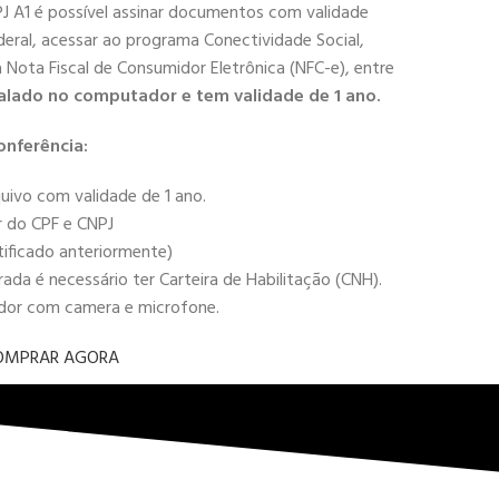
PJ A1 é possível assinar documentos com validade
deral, acessar ao programa Conectividade Social,
 a Nota Fiscal de Consumidor Eletrônica (NFC-e), entre
alado no computador e tem validade de 1 ano.
onferência:
uivo com validade de 1 ano.
r do CPF e CNPJ
tificado anteriormente)
da é necessário ter Carteira de Habilitação (CNH).
ador com camera e microfone.
OMPRAR AGORA