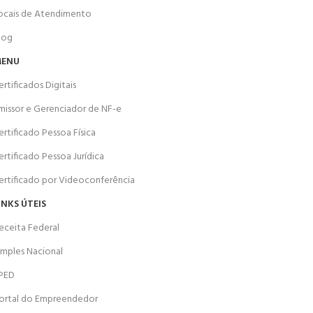
ocais de Atendimento
log
ENU
ertificados Digitais
missor e Gerenciador de NF-e
ertificado Pessoa Física
ertificado Pessoa Jurídica
ertificado por Videoconferência
INKS ÚTEIS
eceita Federal
imples Nacional
PED
ortal do Empreendedor