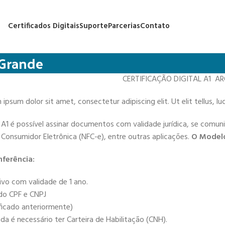
Certificados Digitais
Suporte
Parcerias
Contato
 Grande
CERTIFICAÇÃO DIGITAL A1 A
ipsum dolor sit amet, consectetur adipiscing elit. Ut elit tellus, l
 A1 é possível assinar documentos com validade jurídica, se comun
de Consumidor Eletrônica (NFC-e), entre outras aplicações.
O Modelo
ferência:
ivo com validade de 1 ano.
 do CPF e CNPJ
ificado anteriormente)
a é necessário ter Carteira de Habilitação (CNH).