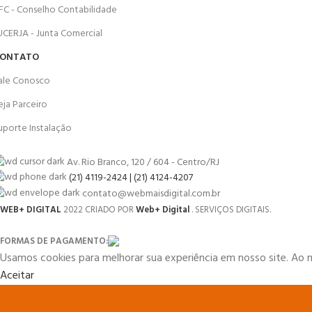
FC - Conselho Contabilidade
UCERJA - Junta Comercial
ONTATO
ale Conosco
eja Parceiro
uporte Instalação
Av. Rio Branco, 120 / 604 - Centro/RJ
(21) 4119-2424 | (21) 4124-4207
contato@webmaisdigital.com.br
WEB+ DIGITAL
2022 CRIADO POR
Web+ Digital
. SERVIÇOS DIGITAIS.
FORMAS DE PAGAMENTO:
Usamos cookies para melhorar sua experiência em nosso site. Ao 
Aceitar