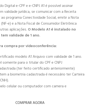
do Digital e-CPF e e-CNPJ A1 é possível assinar
 validade jurídica, se comunicar com a Receita
r ao programa Conectividade Social, emitir a Nota
ca (NF-e) e a Nota Fiscal de Consumidor Eletrônica
outras aplicações.
O Modelo A1 é instalado no
tem validade de 1 ano.
ra compra por videoconferência:
rtificado modelo A1 Arquivo com validade de 1 ano.
l somente para o titular do CPF e CNPJ
adastrada (ter feito certificado anteriormente)
em a biometria cadastrada é necessário ter Carteira
(CNH).
 pelo celular ou computador com camera e
COMPRAR AGORA