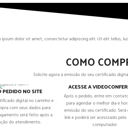
ipsum dolor sit amet, consectetur adipiscing elit. Ut elit tellus, l
COMO COMP
Solicite agora a emissão do seu certificado digital
ACESSE A VIDEOCONFER
O PEDIDO NO SITE
Após o pedido, entre em contat
tificado digital no carrinho e
para agendar o melhor dia e hor
ompra com seus dados para
emissão do seu certificado. Será
agamento será feito após a
link e poderá ser acesssado pelo 
ação do atendimento.
computador.