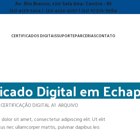
Av. Rio Branco, 120 Sala 604- Centro - RJ
(21) 4119-2424 | (21) 4124-4207 | (21) 97376-3584
CERTIFICADOS DIGITAIS
SUPORTE
PARCERIAS
CONTATO
ficado Digital em Echa
CERTIFICAÇÃO DIGITAL A1 ARQUIVO
dolor sit amet, consectetur adipiscing elit. Ut elit
ctus nec ullamcorper mattis, pulvinar dapibus leo.