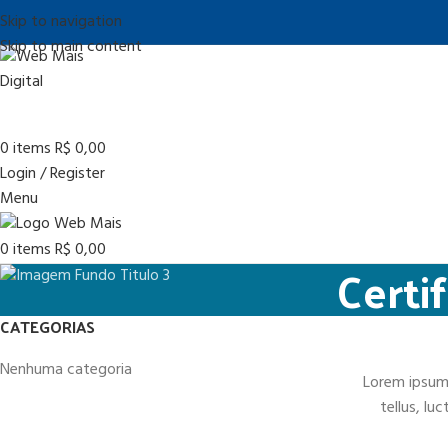
Skip to navigation
Skip to main content
0
items
R$
0,00
Login / Register
Menu
0
items
R$
0,00
Certi
CATEGORIAS
Nenhuma categoria
Lorem ipsum 
tellus, lu