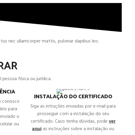
uctus nec ullamcorper mattis, pulvinar dapibus leo.
RAR
 pessoa física ou jurídica.
ÊNCIA
INSTALAÇÃO DO CERTIFICADO
o conosco
Siga as intruções enviadas por e-mail para
ário para
prosseguir com a instalação do seu
 enviado o
certificado. Caso tenha dúvidas, pode
ver
celular ou
aqui
as instruções sobre a instalação ou