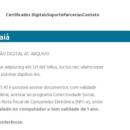
Certificados Digitais
Suporte
Parcerias
Contato
aiá
ÇÃO DIGITAL A1 ARQUIVO
adipiscing elit. Ut elit tellus, luctus nec ullamcorper
 pulvinar dapibus leo.
PJ A1 é possível assinar documentos com validade
deral, acessar ao programa Conectividade Social,
 a Nota Fiscal de Consumidor Eletrônica (NFC-e), entre
alado no computador e tem validade de 1 ano.
onferência: